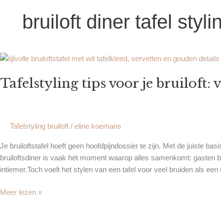
bruiloft diner tafel styli
Tafelstyling
tips
Tafelstyling tips voor je bruiloft: v
voor
je
bruiloft:
van
Tafelstyling bruiloft
/
eline koemans
basis
tot
Je bruiloftstafel hoeft geen hoofdpijndossier te zijn. Met de juiste ba
detail
bruiloftsdiner is vaak hét moment waarop alles samenkomt: gasten bl
intiemer.Toch voelt het stylen van een tafel voor veel bruiden als een 
Meer lezen »