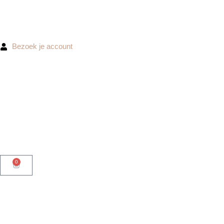
Ga
naar
de
inhoud
Bezoek je account
0
Winkelwagen