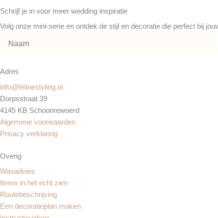
t
t
e
Schrijf je in voor meer wedding inspiratie
e
a
b
Volg onze mini-serie en ontdek de stijl en decoratie die perfect bij jo
r
g
o
e
r
o
s
a
k
t
m
Adres
info@felinestyling.nl
Dorpsstraat 39
4145 KB Schoonrewoerd
Algemene voorwaarden
Privacy verklaring
Overig
Wasadvies
Items in het echt zien
Routebeschrijving
Een decoratieplan maken
Instructievideos