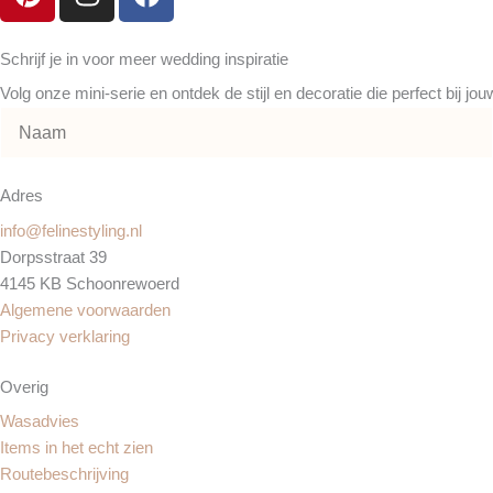
i
n
a
n
s
c
t
t
e
Schrijf je in voor meer wedding inspiratie
e
a
b
Volg onze mini-serie en ontdek de stijl en decoratie die perfect bij jo
r
g
o
e
r
o
s
a
k
t
m
Adres
info@felinestyling.nl
Dorpsstraat 39
4145 KB Schoonrewoerd
Algemene voorwaarden
Privacy verklaring
Overig
Wasadvies
Items in het echt zien
Routebeschrijving