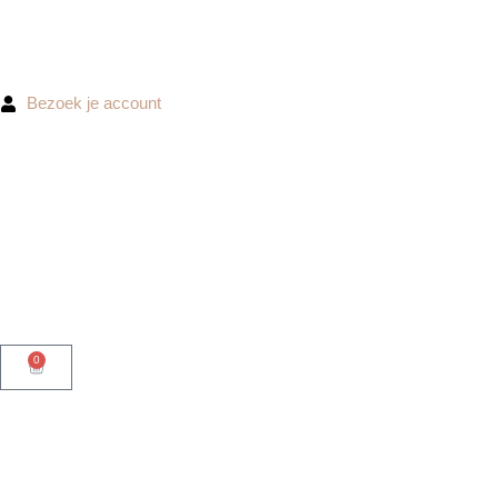
Ga
naar
de
inhoud
Bezoek je account
0
Winkelwagen