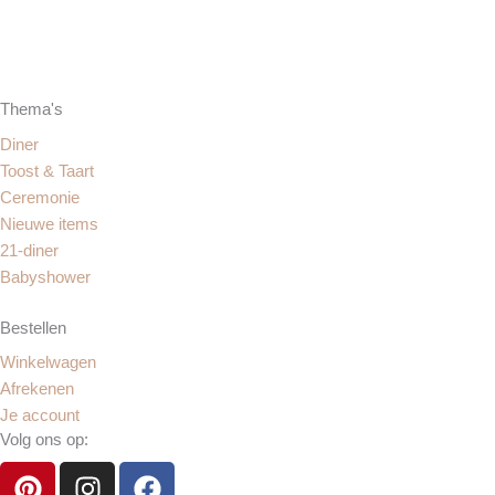
Thema's
Diner
Toost & Taart
Ceremonie
Nieuwe items
21-diner
Babyshower
Bestellen
Winkelwagen
Afrekenen
Je account
Volg ons op:
P
I
F