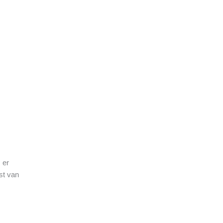
 er
st van