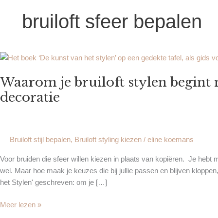
bruiloft sfeer bepalen
Waarom
je
Waarom je bruiloft stylen begint 
bruiloft
stylen
decoratie
begint
met
deze
gids
Bruiloft stijl bepalen
,
Bruiloft styling kiezen
/
eline koemans
—
Voor bruiden die sfeer willen kiezen in plaats van kopiëren. Je hebt m
en
wel. Maar hoe maak je keuzes die bij jullie passen en blijven kloppen
niet
het Stylen' geschreven: om je […]
met
decoratie
Meer lezen »