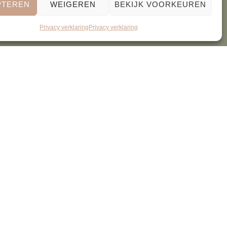
PTEREN
WEIGEREN
BEKIJK VOORKEUREN
Privacy verklaring
Privacy verklaring
OVERIG
nestyling.nl
Wasadvies
aat 39
Items in het echt zien
Routebeschrijving
ewoerd
Een decoratieplan
ne
maken
rden
Instructievideos
verklaring