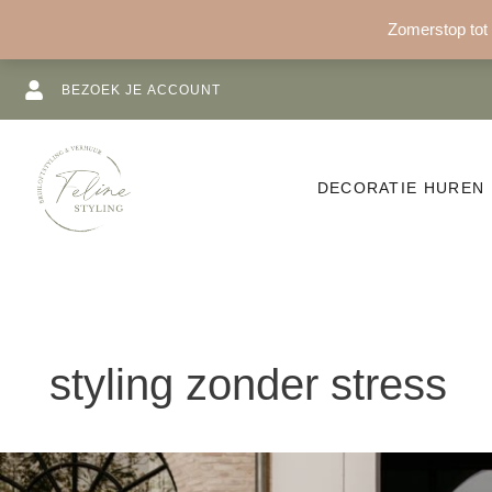
Ga
Zomerstop tot 
naar
de
inhoud
BEZOEK JE ACCOUNT
DECORATIE HUREN
styling zonder stress
Je
Pinterest