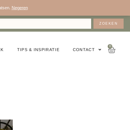
atsen.
Negeren
ZOEKEN
0
Wink
EK
TIPS & INSPIRATIE
CONTACT