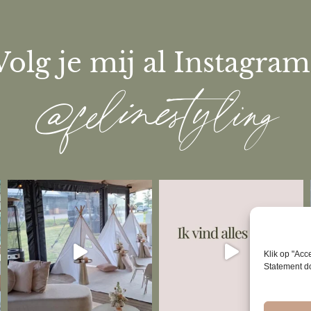
Volg je mij al Instagram
@felinestyling
Klik op "Ac
Statement do