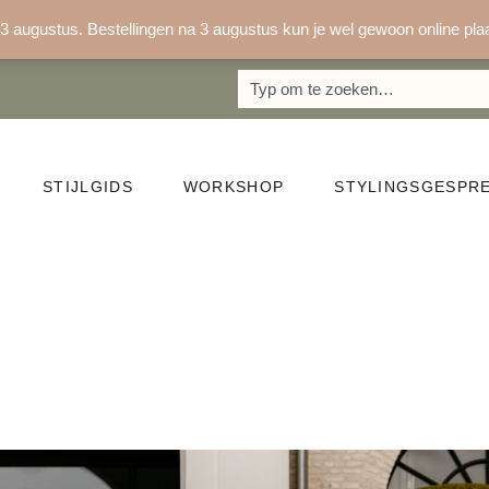
3 augustus. Bestellingen na 3 augustus kun je wel gewoon online pla
Zoeken
STIJLGIDS
WORKSHOP
STYLINGSGESPR