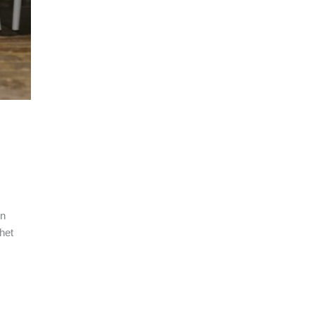
en
 het