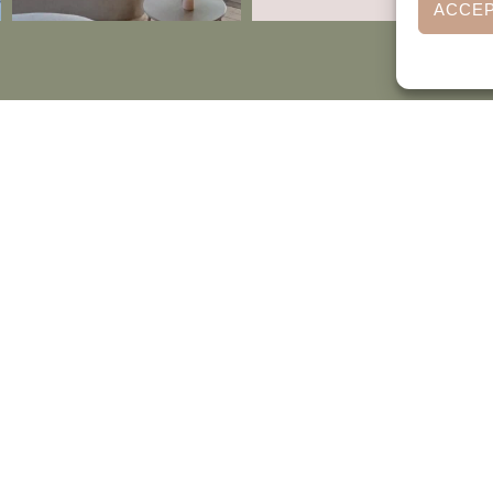
ACCE
ADRES
HRIJF JE IN VOOR MEER WEDDING
PIRATIE
info@feli
Dorpsstr
 onze mini-serie en ontdek de stijl en decoratie die
4145 KB
ect bij jouw bruiloft past! Schrijf je in en ontvang
Schoonr
tis een stoomcursus decoreren, boordevol
Algeme
devolle tips om jouw grote dag zelf te stylen.
voorwaa
VERSTUUR
Privacy 