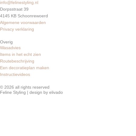
s
a
k
info@felinestyling.nl
Dorpsstraat 39
t
m
4145 KB Schoonrewoerd
Algemene voorwaarden
Privacy verklaring
Overig
Wasadvies
Items in het echt zien
Routebeschrijving
Een decoratieplan maken
Instructievideos
© 2026 all rights reserved
Feline Styling | design by elivado