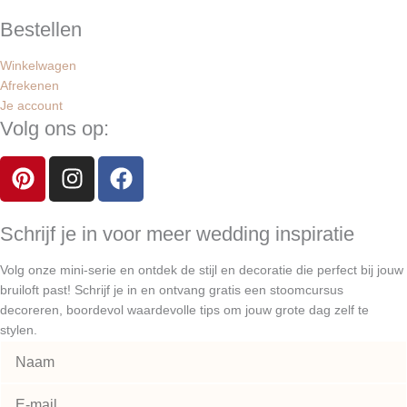
Bestellen
Winkelwagen
Afrekenen
Je account
Volg ons op:
P
I
F
i
n
a
n
s
c
t
t
e
Schrijf je in voor meer wedding inspiratie
e
a
b
Volg onze mini-serie en ontdek de stijl en decoratie die perfect bij jouw
r
g
o
bruiloft past! Schrijf je in en ontvang gratis een stoomcursus
e
r
o
decoreren, boordevol waardevolle tips om jouw grote dag zelf te
s
a
k
stylen.
t
m