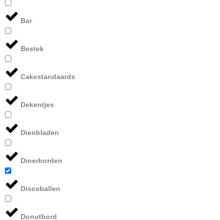
Bar
Bestek
Cakestandaards
Dekentjes
Dienbladen
Dinerborden
Discoballen
Donutbord