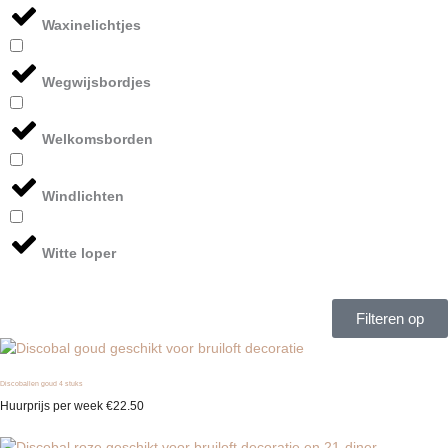
Waxinelichtjes
Wegwijsbordjes
Welkomsborden
Windlichten
Witte loper
Filteren op
Discoballen goud 4 stuks
Huurprijs per week
€
22.50