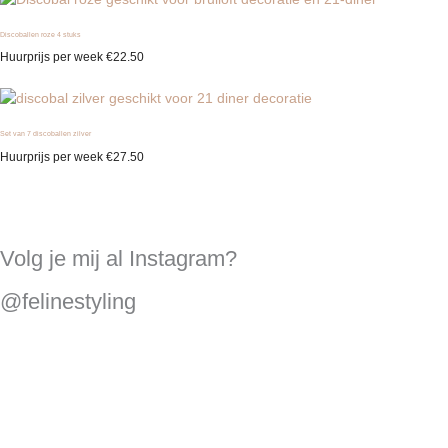
Discoballen roze 4 stuks
Huurprijs per week
€
22.50
Set van 7 discoballen zilver
Huurprijs per week
€
27.50
Volg je mij al Instagram?
@felinestyling