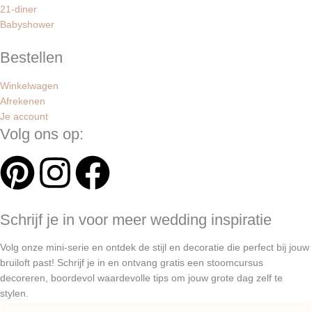
21-diner
Babyshower
Bestellen
Winkelwagen
Afrekenen
Je account
Volg ons op:
P
I
F
i
n
a
Schrijf je in voor meer wedding inspiratie
n
s
c
Volg onze mini-serie en ontdek de stijl en decoratie die perfect bij jouw
t
t
e
bruiloft past! Schrijf je in en ontvang gratis een stoomcursus
decoreren, boordevol waardevolle tips om jouw grote dag zelf te
stylen.
e
a
b