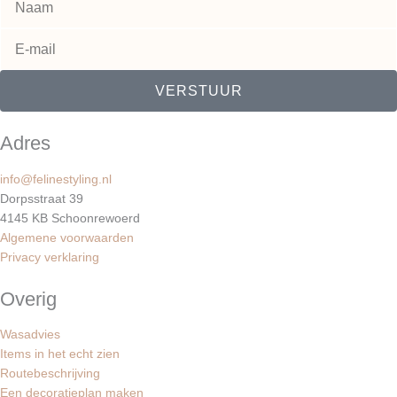
r
g
o
e
r
o
VERSTUUR
s
a
k
Adres
t
m
info@felinestyling.nl
Dorpsstraat 39
4145 KB Schoonrewoerd
Algemene voorwaarden
Privacy verklaring
Overig
Wasadvies
Items in het echt zien
Routebeschrijving
Een decoratieplan maken