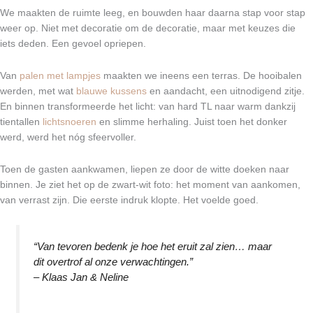
We maakten de ruimte leeg, en bouwden haar daarna stap voor stap
weer op. Niet met decoratie om de decoratie, maar met keuzes die
iets deden. Een gevoel opriepen.
Van
palen met lampjes
maakten we ineens een terras. De hooibalen
werden, met wat
blauwe kussens
en aandacht, een uitnodigend zitje.
En binnen transformeerde het licht: van hard TL naar warm dankzij
tientallen
lichtsnoeren
en slimme herhaling. Juist toen het donker
werd, werd het nóg sfeervoller.
Toen de gasten aankwamen, liepen ze door de witte doeken naar
binnen. Je ziet het op de zwart-wit foto: het moment van aankomen,
van verrast zijn. Die eerste indruk klopte. Het voelde goed.
“Van tevoren bedenk je hoe het eruit zal zien… maar
dit overtrof al onze verwachtingen.”
– Klaas Jan & Neline