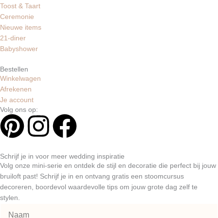
Toost & Taart
Ceremonie
Nieuwe items
21-diner
Babyshower
Bestellen
Winkelwagen
Afrekenen
Je account
Volg ons op:
P
I
F
i
n
a
Schrijf je in voor meer wedding inspiratie
n
s
c
Volg onze mini-serie en ontdek de stijl en decoratie die perfect bij jouw
bruiloft past! Schrijf je in en ontvang gratis een stoomcursus
decoreren, boordevol waardevolle tips om jouw grote dag zelf te
t
t
e
stylen.