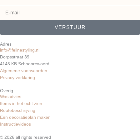
e
a
b
r
g
o
VERSTUUR
e
r
o
s
a
k
Adres
info@felinestyling.nl
Dorpsstraat 39
t
m
4145 KB Schoonrewoerd
Algemene voorwaarden
Privacy verklaring
Overig
Wasadvies
Items in het echt zien
Routebeschrijving
Een decoratieplan maken
Instructievideos
© 2026 all rights reserved