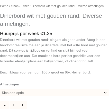
Home
/
Shop
/
Diner
/ Dinerbord wit met gouden rand. Diverse afmetingen.
Dinerbord wit met gouden rand. Diverse
afmetingen.
Huurprijs per week
€
1.25
Dinerbord wit met gouden rand: elegant als geen ander. Voeg in een
handomdraai luxe toe aan je dinertafel met het witte bord met gouden
rand. Dit servies is tijdloos en verfijnd en sluit bij heel veel
decoratiestijlen aan. Dat maakt dit bord perfect geschikt voor een
bijzonder etentje tijdens een babyshower, 21-diner of bruiloft.
Beschikbaar voor verhuur: 106 x groot en 95x kleiner bord.
Dinerbord
Afmetingen
wit
met
gouden
-
+
rand.