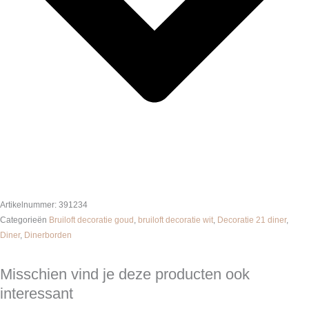
Artikelnummer:
391234
Categorieën
Bruiloft decoratie goud
,
bruiloft decoratie wit
,
Decoratie 21 diner
,
Diner
,
Dinerborden
Misschien vind je deze producten ook
interessant