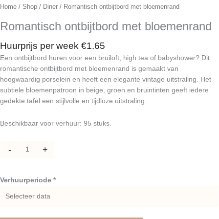
Home
/
Shop
/
Diner
/ Romantisch ontbijtbord met bloemenrand
Romantisch ontbijtbord met bloemenrand
Huurprijs per week
€
1.65
Een ontbijtbord huren voor een bruiloft, high tea of babyshower? Dit
romantische ontbijtbord met bloemenrand is gemaakt van
hoogwaardig porselein en heeft een elegante vintage uitstraling. Het
subtiele bloemenpatroon in beige, groen en bruintinten geeft iedere
gedekte tafel een stijlvolle en tijdloze uitstraling.
Beschikbaar voor verhuur: 95 stuks.
Romantisch
-
+
ontbijtbord
met
bloemenrand
Verhuurperiode *
aantal