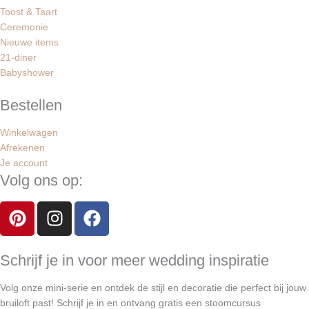
Toost & Taart
Ceremonie
Nieuwe items
21-diner
Babyshower
Bestellen
Winkelwagen
Afrekenen
Je account
Volg ons op:
P
I
F
i
n
a
n
s
c
t
t
e
Schrijf je in voor meer wedding inspiratie
e
a
b
Volg onze mini-serie en ontdek de stijl en decoratie die perfect bij jouw
r
g
o
bruiloft past! Schrijf je in en ontvang gratis een stoomcursus