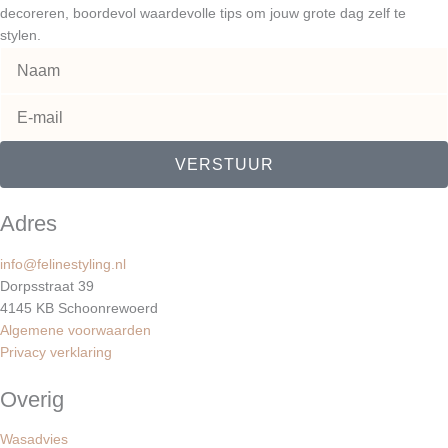
e
r
o
decoreren, boordevol waardevolle tips om jouw grote dag zelf te
s
a
k
stylen.
t
m
VERSTUUR
Adres
info@felinestyling.nl
Dorpsstraat 39
4145 KB Schoonrewoerd
Algemene voorwaarden
Privacy verklaring
Overig
Wasadvies