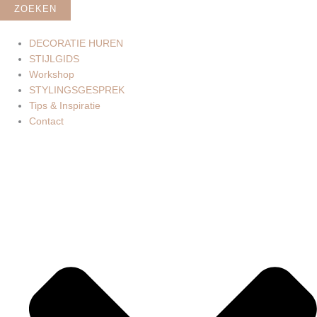
ZOEKEN
DECORATIE HUREN
STIJLGIDS
Workshop
STYLINGSGESPREK
Tips & Inspiratie
Contact