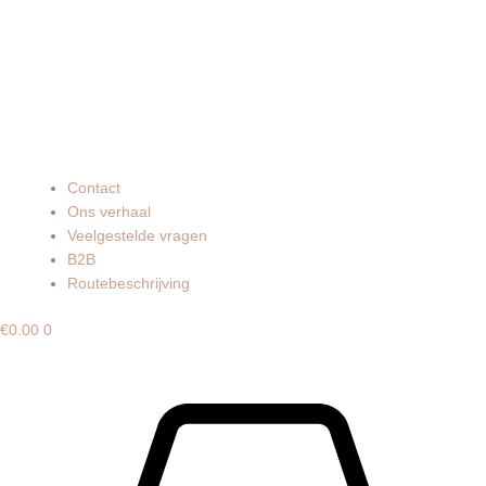
Contact
Ons verhaal
Veelgestelde vragen
B2B
Routebeschrijving
€
0.00
0