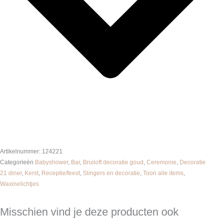
Artikelnummer:
124221
Categorieën
Babyshower
,
Bar
,
Bruiloft decoratie goud
,
Ceremonie
,
Decoratie
21 diner
,
Kerst
,
Receptie/feest
,
Slingers en decoratie
,
Toon alle items
,
Waxinelichtjes
Misschien vind je deze producten ook