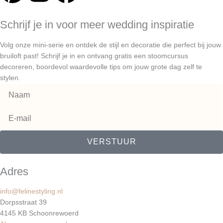
i
n
a
Schrijf je in voor meer wedding inspiratie
n
s
c
Volg onze mini-serie en ontdek de stijl en decoratie die perfect bij jouw
t
t
e
bruiloft past! Schrijf je in en ontvang gratis een stoomcursus
decoreren, boordevol waardevolle tips om jouw grote dag zelf te
stylen.
e
a
b
r
g
o
e
r
o
VERSTUUR
s
a
k
Adres
t
m
info@felinestyling.nl
Dorpsstraat 39
4145 KB Schoonrewoerd