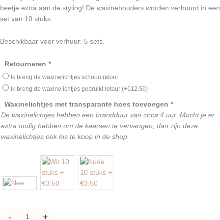
beetje extra aan de styling! De waxinehouders worden verhuurd in een
set van 10 stuks.
Beschikbaar voor verhuur: 5 sets.
Set
Retourneren
*
10
Ik breng de waxinelichtjes schoon retour
glazen
Ik breng de waxinelichtjes gebruikt retour
(+
€
12.50
)
waxinelichtjes
Waxinelichtjes met transparante hoes toevoegen
*
met
De waxinelichtjes hebben een brandduur van circa 4 uur. Mocht je er
goud
extra nodig hebben om de kaarsen te vervangen, dan zijn deze
randje
waxinelichtjes ook los te koop in de shop.
-
M
aantal
-
+