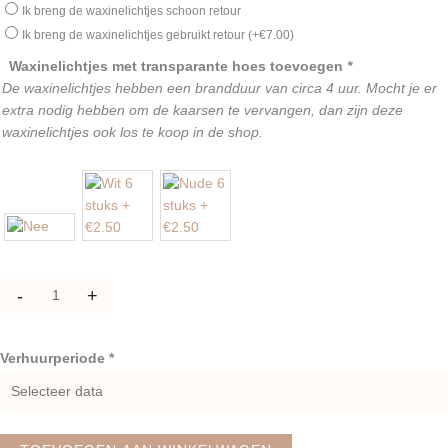
van
Ik breng de waxinelichtjes schoon retour
5
Ik breng de waxinelichtjes gebruikt retour
(+
€
7.00
)
hangende
Waxinelichtjes met transparante hoes toevoegen
*
glazen
De waxinelichtjes hebben een brandduur van circa 4 uur. Mocht je er
windlichtjes
extra nodig hebben om de kaarsen te vervangen, dan zijn deze
met
waxinelichtjes ook los te koop in de shop.
hengsel,
goud
aantal
-
+
Verhuurperiode *