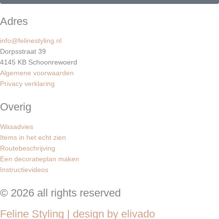
s
a
k
Adres
t
m
info@felinestyling.nl
Dorpsstraat 39
4145 KB Schoonrewoerd
Algemene voorwaarden
Privacy verklaring
Overig
Wasadvies
Items in het echt zien
Routebeschrijving
Een decoratieplan maken
Instructievideos
© 2026 all rights reserved
Feline Styling | design by elivado