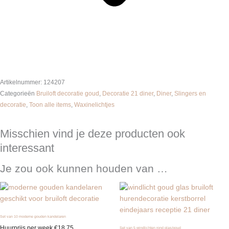
Artikelnummer:
124207
Categorieën
Bruiloft decoratie goud
,
Decoratie 21 diner
,
Diner
,
Slingers en
decoratie
,
Toon alle items
,
Waxinelichtjes
Misschien vind je deze producten ook
interessant
Je zou ook kunnen houden van …
Set van 10 moderne gouden kandelaren
Huurprijs per week
€
18.75
Set van 5 windlichten rond glas/goud