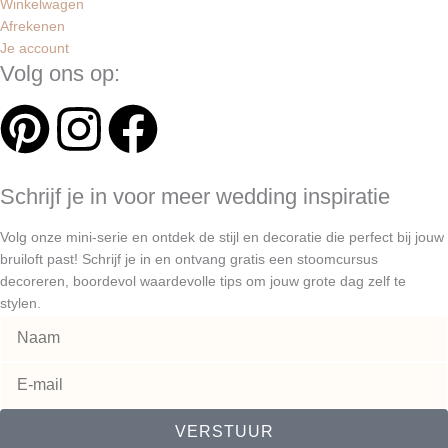
Winkelwagen
Afrekenen
Je account
Volg ons op:
P
I
F
i
n
a
Schrijf je in voor meer wedding inspiratie
n
s
c
Volg onze mini-serie en ontdek de stijl en decoratie die perfect bij jouw
t
t
e
bruiloft past! Schrijf je in en ontvang gratis een stoomcursus
decoreren, boordevol waardevolle tips om jouw grote dag zelf te
stylen.
e
a
b
r
g
o
e
r
o
VERSTUUR