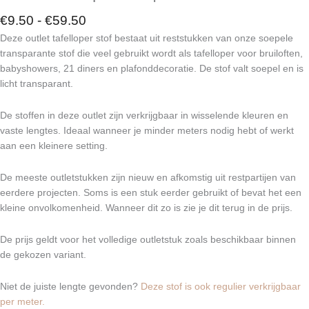
Prijsklasse:
€
9.50
-
€
59.50
€9.50
Deze outlet tafelloper stof bestaat uit reststukken van onze soepele
tot
transparante stof die veel gebruikt wordt als tafelloper voor bruiloften,
€59.50
babyshowers, 21 diners en plafonddecoratie. De stof valt soepel en is
licht transparant.
De stoffen in deze outlet zijn verkrijgbaar in wisselende kleuren en
vaste lengtes. Ideaal wanneer je minder meters nodig hebt of werkt
aan een kleinere setting.
De meeste outletstukken zijn nieuw en afkomstig uit restpartijen van
eerdere projecten. Soms is een stuk eerder gebruikt of bevat het een
kleine onvolkomenheid. Wanneer dit zo is zie je dit terug in de prijs.
De prijs geldt voor het volledige outletstuk zoals beschikbaar binnen
de gekozen variant.
Niet de juiste lengte gevonden?
Deze stof is ook regulier verkrijgbaar
per meter.