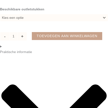
Outlet
Beschikbare outletstukken
tafelloper
stof
|
Reststukken
aantal
-
+
TOEVOEGEN AAN WINKELWAGEN
Praktische informatie