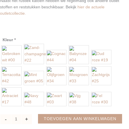
Naast het rustiek katoen hebben we regelmatig ook andere outlet
stoffen en reststukken beschikbaar. Bekijk
hier de actuele
outletcollectie.
Rustiek
Kleur
*
katoen
|
Tafelkleden,
servetten
en
slingers
aantal
-
+
TOEVOEGEN AAN WINKELWAGEN