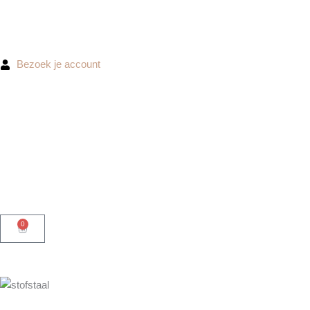
Ga
naar
de
inhoud
Bezoek je account
0
Winkelwagen