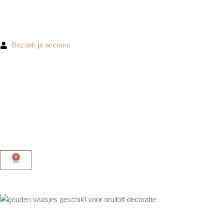
Ga
naar
de
inhoud
Bezoek je account
0
Winkelwagen