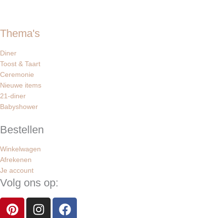
Thema's
Diner
Toost & Taart
Ceremonie
Nieuwe items
21-diner
Babyshower
Bestellen
Winkelwagen
Afrekenen
Je account
Volg ons op:
P
I
F
i
n
a