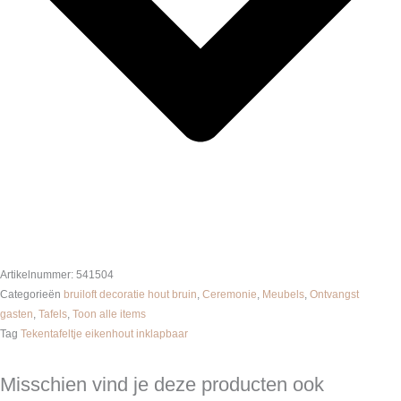
Artikelnummer:
541504
Categorieën
bruiloft decoratie hout bruin
,
Ceremonie
,
Meubels
,
Ontvangst
gasten
,
Tafels
,
Toon alle items
Tag
Tekentafeltje eikenhout inklapbaar
Misschien vind je deze producten ook