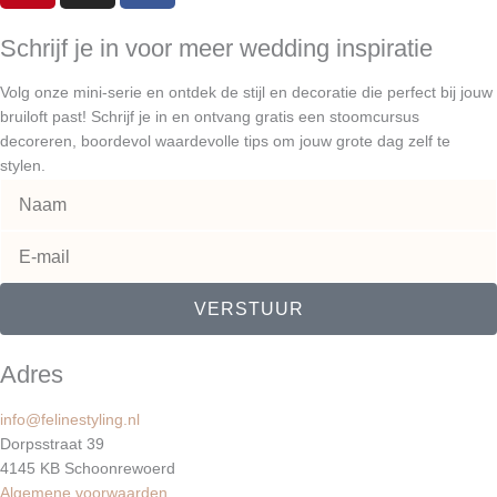
n
s
c
t
t
e
Schrijf je in voor meer wedding inspiratie
e
a
b
Volg onze mini-serie en ontdek de stijl en decoratie die perfect bij jouw
r
g
o
bruiloft past! Schrijf je in en ontvang gratis een stoomcursus
e
r
o
decoreren, boordevol waardevolle tips om jouw grote dag zelf te
s
a
k
stylen.
t
m
VERSTUUR
Adres
info@felinestyling.nl
Dorpsstraat 39
4145 KB Schoonrewoerd
Algemene voorwaarden