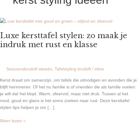
Luxe
kersttafel
Luxe kersttafel stylen: zo maak je
stylen:
zo
indruk met rust en klasse
maak
je
indruk
met
Seizoensbruiloft ideeën
,
Tafelstyling bruiloft
/
eline
rust
Kerst draait om samenzijn, om tafels die uitnodigen en avonden die je
en
blijft herinneren. Of het nu familie is of vrienden die als familie voelen:
klasse
je wilt dat het klopt. Warm, sfeervol, maar niet druk. Tussen al het
rood, goud en glans is het soms zoeken naar rust. Deze kersttafel
stylen tips helpen je om […]
Meer lezen »