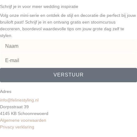
n
s
c
t
t
e
Schrijf je in voor meer wedding inspiratie
e
a
b
Volg onze mini-serie en ontdek de stijl en decoratie die perfect bij jouw
r
g
o
bruiloft past! Schrijf je in en ontvang gratis een stoomcursus
decoreren, boordevol waardevolle tips om jouw grote dag zelf te
e
r
o
stylen.
s
a
k
t
m
VERSTUUR
Adres
info@felinestyling.nl
Dorpsstraat 39
4145 KB Schoonrewoerd
Algemene voorwaarden
Privacy verklaring