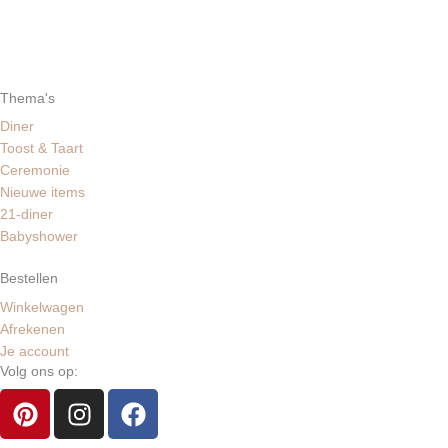
Thema's
Diner
Toost & Taart
Ceremonie
Nieuwe items
21-diner
Babyshower
Bestellen
Winkelwagen
Afrekenen
Je account
Volg ons op:
P
I
F
i
n
a