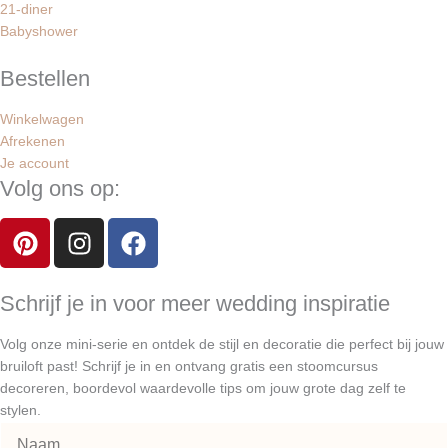
21-diner
Babyshower
Bestellen
Winkelwagen
Afrekenen
Je account
Volg ons op:
P
I
F
i
n
a
n
s
c
t
t
e
Schrijf je in voor meer wedding inspiratie
e
a
b
Volg onze mini-serie en ontdek de stijl en decoratie die perfect bij jouw
r
g
o
bruiloft past! Schrijf je in en ontvang gratis een stoomcursus
e
r
o
decoreren, boordevol waardevolle tips om jouw grote dag zelf te
s
a
k
stylen.
t
m