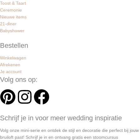
Toost & Taart
Ceremonie
Nieuwe items
21-diner
Babyshower
Bestellen
Winkelwagen
Afrekenen
Je account
Volg ons op:
P
I
F
i
n
a
Schrijf je in voor meer wedding inspiratie
n
s
c
Volg onze mini-serie en ontdek de stijl en decoratie die perfect bij jouw
bruiloft past! Schrijf je in en ontvang gratis een stoomcursus