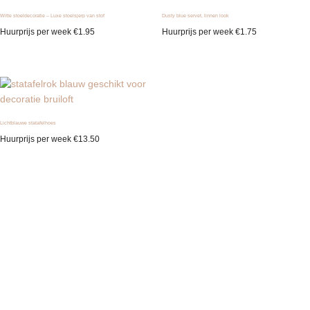
Witte stoeldecoratie – Luxe stoelsjerp van stof
Dusty blue servet, linnen look
Huurprijs per week
€
1.95
Huurprijs per week
€
1.75
Lichtblauwe statafelhoes
Huurprijs per week
€
13.50