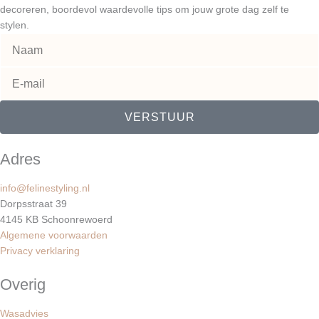
t
t
e
decoreren, boordevol waardevolle tips om jouw grote dag zelf te
stylen.
e
a
b
r
g
o
e
r
o
VERSTUUR
s
a
k
Adres
t
m
info@felinestyling.nl
Dorpsstraat 39
4145 KB Schoonrewoerd
Algemene voorwaarden
Privacy verklaring
Overig
Wasadvies