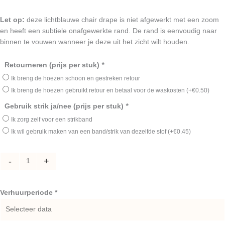
Let op:
deze lichtblauwe chair drape is niet afgewerkt met een zoom
en heeft een subtiele onafgewerkte rand. De rand is eenvoudig naar
binnen te vouwen wanneer je deze uit het zicht wilt houden.
Lichtblauwe
Retourneren (prijs per stuk)
*
stoeldecoratie
Ik breng de hoezen schoon en gestreken retour
–
Ik breng de hoezen gebruikt retour en betaal voor de waskosten
(+
€
0.50
)
stoelsjerp
Gebruik strik ja/nee (prijs per stuk)
*
van
stof
Ik zorg zelf voor een strikband
aantal
Ik wil gebruik maken van een band/strik van dezelfde stof
(+
€
0.45
)
-
+
Verhuurperiode *