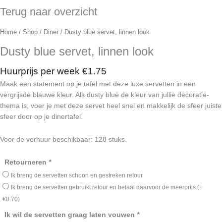
Terug naar overzicht
Home
/
Shop
/
Diner
/ Dusty blue servet, linnen look
Dusty blue servet, linnen look
Huurprijs per week
€
1.75
Maak een statement op je tafel met deze luxe servetten in een
vergrijsde blauwe kleur. Als dusty blue de kleur van jullie decoratie-
thema is, voer je met deze servet heel snel en makkelijk de sfeer juiste
sfeer door op je dinertafel.
Voor de verhuur beschikbaar: 128 stuks.
Dusty
Retourneren
*
blue
Ik breng de servetten schoon en gestreken retour
servet,
Ik breng de servetten gebruikt retour en betaal daarvoor de meerprijs
(+
linnen
€
0.70
)
look
Ik wil de servetten graag laten vouwen
*
aantal