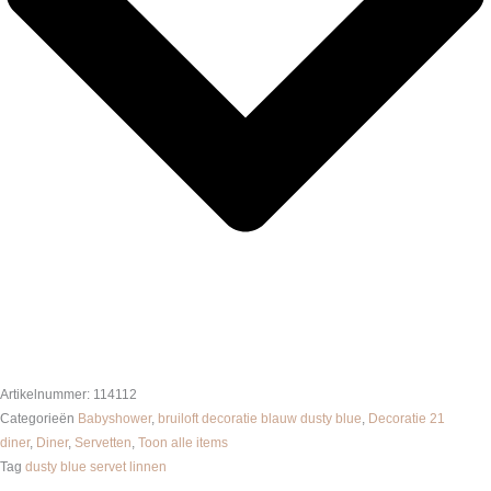
Artikelnummer:
114112
Categorieën
Babyshower
,
bruiloft decoratie blauw dusty blue
,
Decoratie 21
diner
,
Diner
,
Servetten
,
Toon alle items
Tag
dusty blue servet linnen