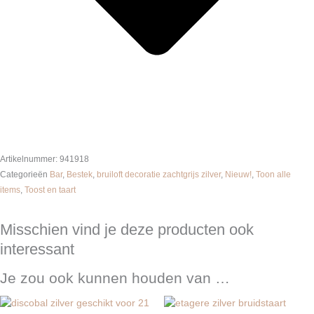
Artikelnummer:
941918
Categorieën
Bar
,
Bestek
,
bruiloft decoratie zachtgrijs zilver
,
Nieuw!
,
Toon alle
items
,
Toost en taart
Misschien vind je deze producten ook
interessant
Je zou ook kunnen houden van …