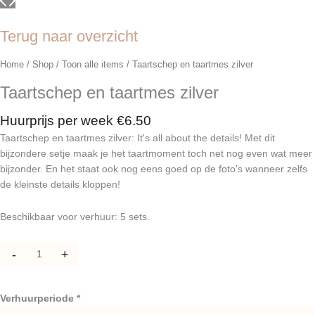
Terug naar overzicht
Home
/
Shop
/
Toon alle items
/ Taartschep en taartmes zilver
Taartschep en taartmes zilver
Huurprijs per week
€
6.50
Taartschep en taartmes zilver: It's all about the details! Met dit
bijzondere setje maak je het taartmoment toch net nog even wat meer
bijzonder. En het staat ook nog eens goed op de foto's wanneer zelfs
de kleinste details kloppen!
Beschikbaar voor verhuur: 5 sets.
Taartschep
-
+
en
taartmes
zilver
Verhuurperiode *
aantal