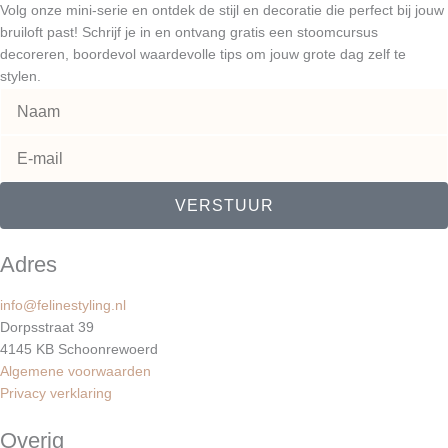
n
s
c
Volg onze mini-serie en ontdek de stijl en decoratie die perfect bij jouw
t
t
e
bruiloft past! Schrijf je in en ontvang gratis een stoomcursus
decoreren, boordevol waardevolle tips om jouw grote dag zelf te
stylen.
e
a
b
r
g
o
e
r
o
VERSTUUR
s
a
k
Adres
t
m
info@felinestyling.nl
Dorpsstraat 39
4145 KB Schoonrewoerd
Algemene voorwaarden
Privacy verklaring
Overig