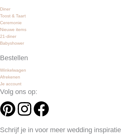
Diner
Toost & Taart
Ceremonie
Nieuwe items
21-diner
Babyshower
Bestellen
Winkelwagen
Afrekenen
Je account
Volg ons op:
P
I
F
i
n
a
Schrijf je in voor meer wedding inspiratie