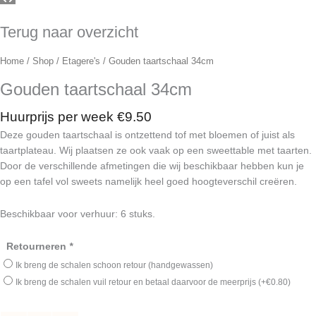
Terug naar overzicht
Home
/
Shop
/
Etagere's
/ Gouden taartschaal 34cm
Gouden taartschaal 34cm
Huurprijs per week
€
9.50
Deze gouden taartschaal is ontzettend tof met bloemen of juist als
taartplateau. Wij plaatsen ze ook vaak op een sweettable met taarten.
Door de verschillende afmetingen die wij beschikbaar hebben kun je
op een tafel vol sweets namelijk heel goed hoogteverschil creëren.
Beschikbaar voor verhuur: 6 stuks.
Gouden
Retourneren
*
taartschaal
Ik breng de schalen schoon retour (handgewassen)
34cm
Ik breng de schalen vuil retour en betaal daarvoor de meerprijs
(+
€
0.80
)
aantal