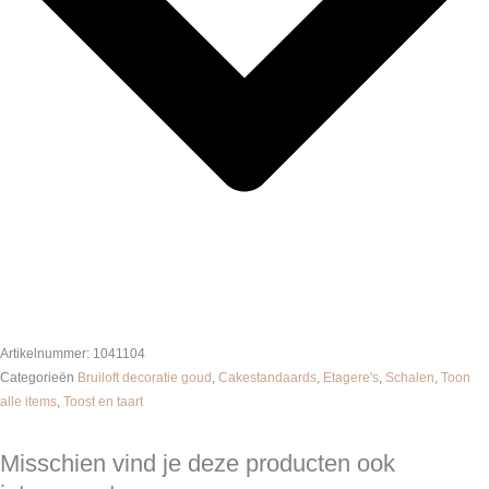
Artikelnummer:
1041104
Categorieën
Bruiloft decoratie goud
,
Cakestandaards
,
Etagere's
,
Schalen
,
Toon
alle items
,
Toost en taart
Misschien vind je deze producten ook