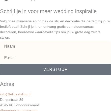
i
n
a
Schrijf je in voor meer wedding inspiratie
n
s
c
Volg onze mini-serie en ontdek de stijl en decoratie die perfect bij jouw
t
t
e
bruiloft past! Schrijf je in en ontvang gratis een stoomcursus
decoreren, boordevol waardevolle tips om jouw grote dag zelf te
stylen.
e
a
b
r
g
o
e
r
o
VERSTUUR
s
a
k
Adres
t
m
info@felinestyling.nl
Dorpsstraat 39
4145 KB Schoonrewoerd
Algemene voorwaarden